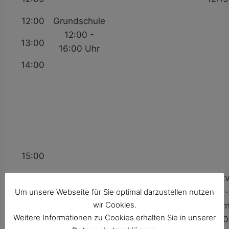
12:00
Grundschule
12:00 -
13:00
16:00 Uhr
14:00
15:00
16:00
Sportv
Eltern
Um unsere Webseite für Sie optimal darzustellen nutzen
wir Cookies.
Tur
Weitere Informationen zu Cookies erhalten Sie in unserer
16:0