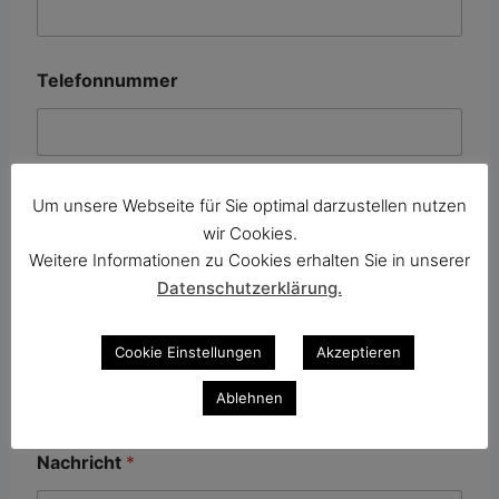
T
Telefonnummer
e
l
e
f
o
n
Thema
*
Um unsere Webseite für Sie optimal darzustellen nutzen
n
u
wir Cookies.
m
Weitere Informationen zu Cookies erhalten Sie in unserer
m
Datenschutzerklärung.
Zur Zuordnung unserer Ansprechpartner
e
r
B
Betreff
Cookie Einstellungen
Akzeptieren
e
t
Ablehnen
r
e
f
Nachricht
*
f
N