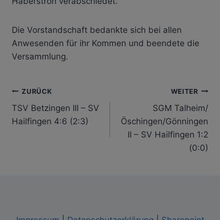
Haberstroh verabschiedet.
Die Vorstandschaft bedankte sich bei allen
Anwesenden für ihr Kommen und beendete die
Versammlung.
Beitragsnavigation
ZURÜCK
WEITER
TSV Betzingen III – SV
SGM Talheim/
Hailfingen 4:6 (2:3)
Öschingen/Gönningen
II – SV Hailfingen 1:2
(0:0)