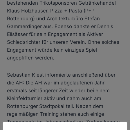
bestehenden Trikotsponsoren Getränkehandel
Klaus Holzhauser, Pizza + Pasta (P+P
Rottenburg) und Architekturbüro Stefan
Gammerdinger aus. Ebenso dankte er Dennis
Ellsässer für sein Engagement als Aktiver
Schiedsrichter für unseren Verein. Ohne solches
Engagement würde kein einziges Spiel
angepfiffen werden.
Sebastian Kiest informierte anschließend über
die AH: Die AH war im abgelaufenen Jahr
erstmals seit längerer Zeit wieder bei einem
Kleinfeldturnier aktiv und nahm auch am
Rottenburger Stadtpokal teil. Neben dem
regelmäßigen Training stehen auch einige
Teamevents im Jahresverlauf an. Zudem konnte
sich die AH über einen neuen Trikotsatz freuen,