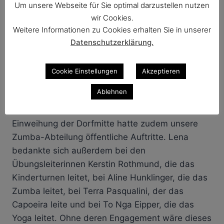
Um unsere Webseite für Sie optimal darzustellen nutzen
der bei einer Werbeaktion gewonnen wurde.
wir Cookies.
Weitere Informationen zu Cookies erhalten Sie in unserer
Danach gab Lena Tielsch einen Überblick über
Datenschutzerklärung.
die Turnabteilung, die sich gut entwickelt und
maßgeblich zum Mitgliederwachstum beiträgt.
Cookie Einstellungen
Akzeptieren
Insgesamt gibt es 170 Kursteilnehmende in 14
Ablehnen
verschiedenen Kurse für Kinder, Jugendliche und
Erwachsene. Beim Zumbathon, sowie bei der
Einweihung der Dorfmitte hatte zudem unsere
Zumba-Abteilung öffentliche Auftritte. Lena
bedankte sich außerdem bei den
Übungsleiterinnen Kerstin Rothmund, die das
Kinderturnen leitet, bei Aline Hunklinger, die das
Zumba leitet, bei Terra Pasqualini, der das
Capoeira leite und bei To Nga Eipper, die das
Yoga leitet. Ohne deren Engagement wäre dieses