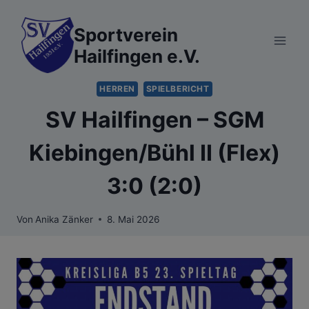
Zum
Inhalt
Sportverein
springen
Hailfingen e.V.
HERREN
SPIELBERICHT
SV Hailfingen – SGM
Kiebingen/Bühl II (Flex)
3:0 (2:0)
Von
Anika Zänker
8. Mai 2026