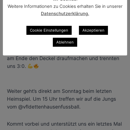
Nach einem super Start in das Spiel ging die
Weitere Informationen zu Cookies erhalten Sie in unserer
erste Halbzeit leider dann doch eher mäßig zu
Datenschutzerklärung.
Ende.
Cookie Einstellungen
Akzeptieren
Aber nach der Halbzeitpause zeigten die Jungs
Ablehnen
immer mehr Ballkontrolle und Spielwille.Trotz
einiger ausgelassener Torchancen konnten wir
am Ende den Deckel draufmachen und trennten
uns 3:0.
Weiter geht’s direkt am Sonntag beim letzten
Heimspiel. Um 15 Uhr treffen wir auf die Jungs
vom @vfldettenhausenfussball.
Kommt vorbei und unterstützt uns ein letztes Mal