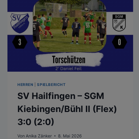
2:2
(1:1)
HERREN
|
SPIELBERICHT
SV Hailfingen – SGM
Kiebingen/Bühl II (Flex)
3:0 (2:0)
Von
Anika Zänker
8. Mai 2026