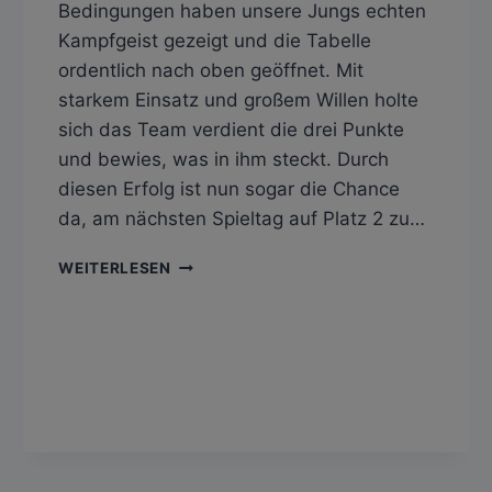
Bedingungen haben unsere Jungs echten
Kampfgeist gezeigt und die Tabelle
ordentlich nach oben geöffnet. Mit
starkem Einsatz und großem Willen holte
sich das Team verdient die drei Punkte
und bewies, was in ihm steckt. Durch
diesen Erfolg ist nun sogar die Chance
da, am nächsten Spieltag auf Platz 2 zu…
SV
WEITERLESEN
HAILFINGEN
–
TSV
LUSTNAU
II
4:3
(2:2)