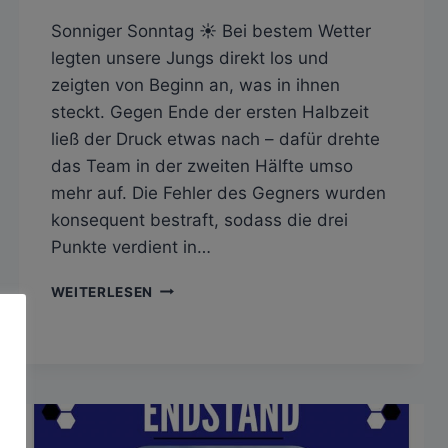
Sonniger Sonntag ☀️ Bei bestem Wetter
legten unsere Jungs direkt los und
zeigten von Beginn an, was in ihnen
steckt. Gegen Ende der ersten Halbzeit
ließ der Druck etwas nach – dafür drehte
das Team in der zweiten Hälfte umso
mehr auf. Die Fehler des Gegners wurden
konsequent bestraft, sodass die drei
Punkte verdient in…
SV
WEITERLESEN
HAILFINGEN
–
SGM
TSV
HIRSCHAU/SV
WURMLINGEN
II