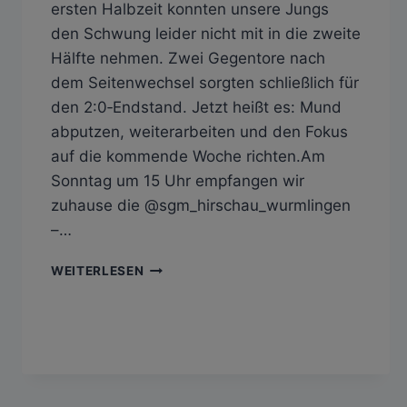
ersten Halbzeit konnten unsere Jungs
den Schwung leider nicht mit in die zweite
Hälfte nehmen. Zwei Gegentore nach
dem Seitenwechsel sorgten schließlich für
den 2:0‑Endstand. Jetzt heißt es: Mund
abputzen, weiterarbeiten und den Fokus
auf die kommende Woche richten.Am
Sonntag um 15 Uhr empfangen wir
zuhause die @sgm_hirschau_wurmlingen
–…
SV
WEITERLESEN
03
TÜBINGEN
II
–
SV
HAILFINGEN
2:0