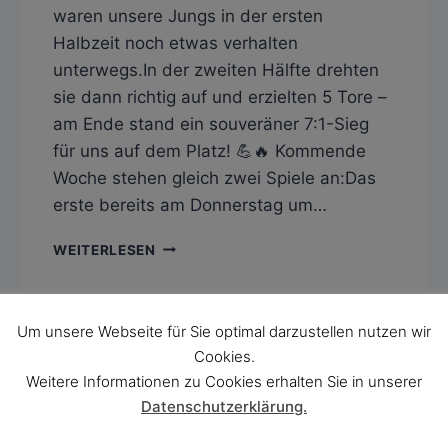
waren unsere Jungs in der ersten
Halbzeit noch etwas verhalten
unterwegs.In der zweiten Hälfte drehten
sie dann richtig auf und erzielten 5 Tore –
am Ende stand ein souveräner 7:1-Sieg
für uns auf dem Platz! 💪🔥 Kommende
Woche stehen gleich zwei Spiele an:Das
erste bereits am Donnerstag um…
SV
WEITERLESEN
WANNWEIL
II
–
SV
Um unsere Webseite für Sie optimal darzustellen nutzen wir
HAILFINGEN
Cookies.
1:7
Weitere Informationen zu Cookies erhalten Sie in unserer
(1:2)
Datenschutzerklärung.