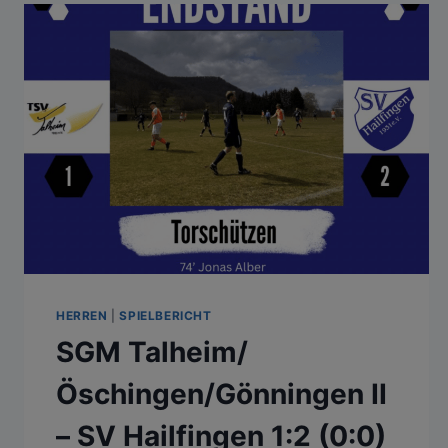
(0:0)
HERREN
|
SPIELBERICHT
SGM Talheim/
Öschingen/Gönningen II
– SV Hailfingen 1:2 (0:0)