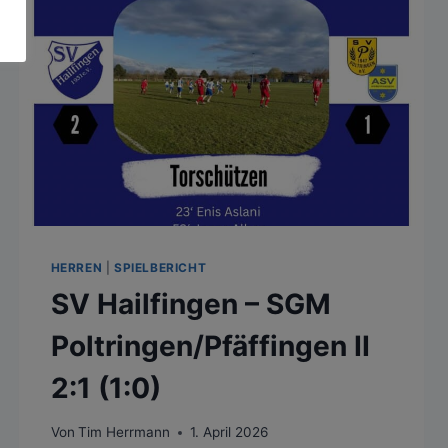
6:0
(2:0)
HERREN
|
SPIELBERICHT
SV Hailfingen – SGM
Poltringen/Pfäffingen II
2:1 (1:0)
Von
Tim Herrmann
1. April 2026